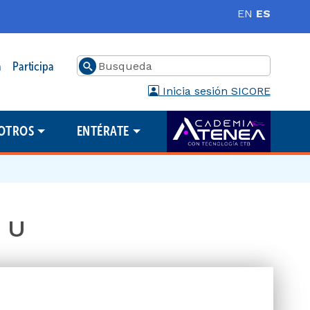
EN
ES
Buscar
a
Participa
Inicia sesión SICORE
OTROS
ENTÉRATE
a U