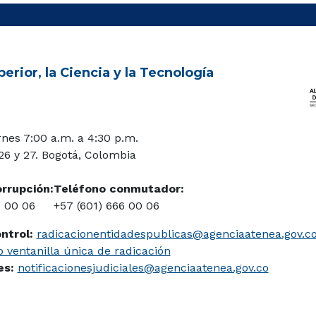
A
d
o
p
I
o
p
n
k
erior, la Ciencia y la Tecnología
rnes 7:00 a.m. a 4:30 p.m.
 26 y 27. Bogotá, Colombia
orrupción:
Teléfono conmutador:
6 00 06
+57 (601) 666 00 06
ontrol:
radicacionentidadespublicas@agenciaatenea.gov.c
 ventanilla única de radicación
les:
notificacionesjudiciales@agenciaatenea.gov.co