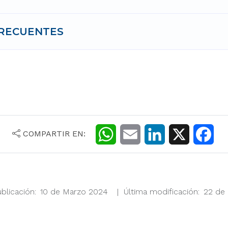
RECUENTES
COMPARTIR EN:
W
E
L
X
F
h
m
i
a
a
a
n
c
blicación
10 de Marzo 2024
Última modificación
22 de
t
i
k
e
s
l
e
b