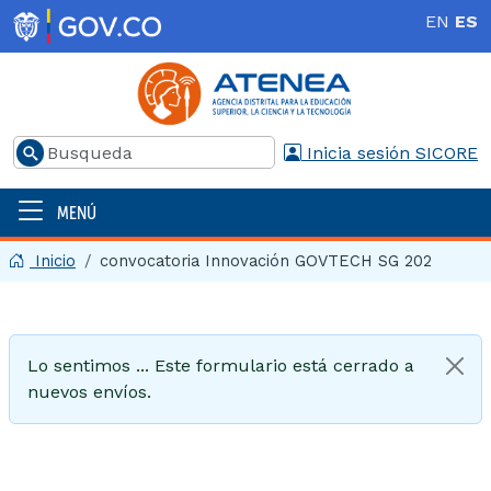
Pasar al contenido principal
EN
ES
Buscar
Inicia sesión SICORE
MENÚ
Menú principal | 2025
Inicio
convocatoria Innovación GOVTECH SG 202
Mensaje de estado
Lo sentimos ... Este formulario está cerrado a
nuevos envíos.