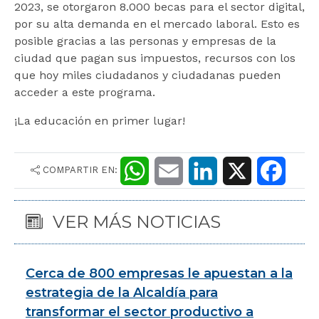
2023, se otorgaron 8.000 becas para el sector digital,
por su alta demanda en el mercado laboral. Esto es
posible gracias a las personas y empresas de la
ciudad que pagan sus impuestos, recursos con los
que hoy miles ciudadanos y ciudadanas pueden
acceder a este programa.
¡La educación en primer lugar!
COMPARTIR EN:
W
E
L
X
F
h
m
i
a
VER MÁS NOTICIAS
a
a
n
c
t
i
k
e
Cerca de 800 empresas le apuestan a la
s
l
e
b
estrategia de la Alcaldía para
transformar el sector productivo a
A
d
o