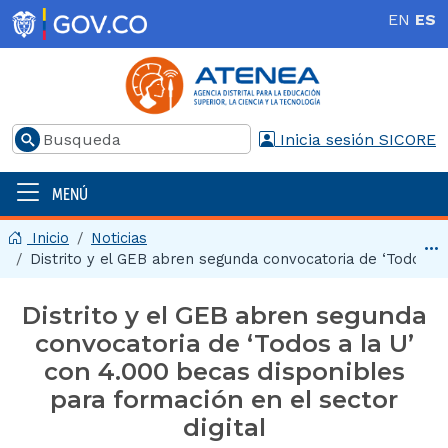
Pasar al contenido principal
EN
ES
Buscar
Inicia sesión SICORE
MENÚ
Menú principal | 2025
Inicio
Noticias
Ir 
Distrito y el GEB abren segunda convocatoria de ‘Todos a .
Distrito y el GEB abren segunda
convocatoria de ‘Todos a la U’
con 4.000 becas disponibles
para formación en el sector
digital