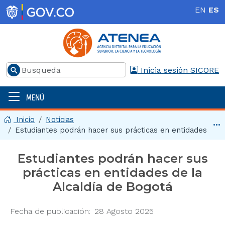
Pasar al contenido principal
EN
ES
Buscar
Inicia sesión SICORE
MENÚ
Menú principal | 2025
Inicio
Noticias
Ir 
Estudiantes podrán hacer sus prácticas en entidades de la
Estudiantes podrán hacer sus
prácticas en entidades de la
Alcaldía de Bogotá
Fecha de publicación
28 Agosto 2025