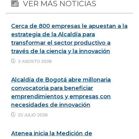
VER MÁS NOTICIAS
a
a
n
c
t
i
k
e
Cerca de 800 empresas le apuestan a la
s
l
e
b
estrategia de la Alcaldía para
transformar el sector productivo a
A
d
o
través de la ciencia y la innovación
p
I
o
3 AGOSTO 2026
p
n
k
Alcaldía de Bogotá abre millonaria
convocatoria para beneficiar
emprendimientos y empresas con
necesidades de innovación
22 JULIO 2026
Atenea inicia la Medición de