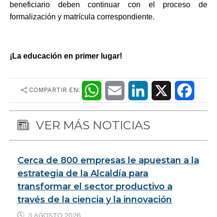
beneficiario deben continuar con el proceso de
formalización y matrícula correspondiente.
¡La educación en primer lugar!
COMPARTIR EN:
W
E
L
X
F
h
m
i
a
VER MÁS NOTICIAS
a
a
n
c
t
i
k
e
Cerca de 800 empresas le apuestan a la
s
l
e
b
estrategia de la Alcaldía para
transformar el sector productivo a
A
d
o
través de la ciencia y la innovación
p
I
o
3 AGOSTO 2026