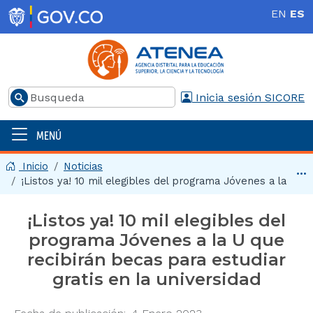
Pasar al contenido principal
EN
ES
Buscar
Inicia sesión SICORE
MENÚ
Menú principal | 2025
Inicio
Noticias
Ir 
¡Listos ya! 10 mil elegibles del programa Jóvenes a la U ...
¡Listos ya! 10 mil elegibles del
programa Jóvenes a la U que
recibirán becas para estudiar
gratis en la universidad