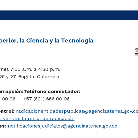
erior, la Ciencia y la Tecnología
rnes 7:00 a.m. a 4:30 p.m.
 26 y 27. Bogotá, Colombia
orrupción:
Teléfono conmutador:
6 00 06
+57 (601) 666 00 06
ontrol:
radicacionentidadespublicas@agenciaatenea.gov.c
 ventanilla única de radicación
les:
notificacionesjudiciales@agenciaatenea.gov.co