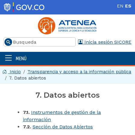
Pasar al contenido principal
EN
ES
Buscar
Inicia sesión SICORE
MENÚ
Menú principal | 2025
Inicio
Transparencia y acceso a la información pública
7. Datos abiertos
7. Datos abiertos
7.1.
Instrumentos de gestión de la
información
7.2.
Sección de Datos Abiertos