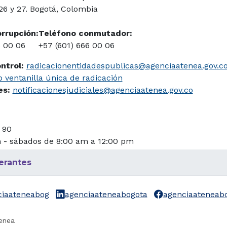
 26 y 27. Bogotá, Colombia
orrupción:
Teléfono conmutador:
6 00 06
+57 (601) 666 00 06
ontrol:
radicacionentidadespublicas@agenciaatenea.gov.c
 ventanilla única de radicación
les:
notificacionesjudiciales@agenciaatenea.gov.co
 90
m - sábados de 8:00 am a 12:00 pm
erantes
ciaateneabog
agenciaateneabogota
agenciaateneab
enea