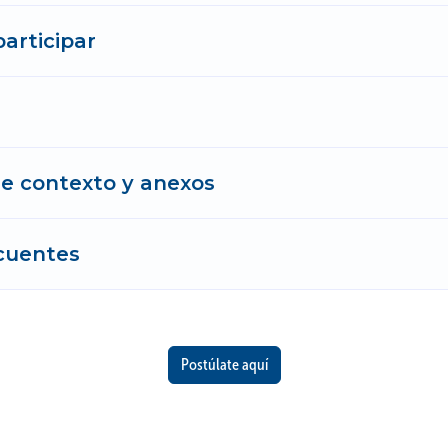
participar
 contexto y anexos
cuentes
Postúlate aquí