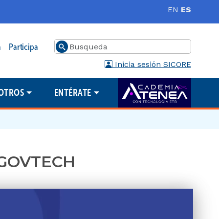
EN
ES
Buscar
a
Participa
Inicia sesión SICORE
OTROS
ENTÉRATE
a GOVTECH