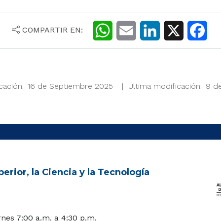
COMPARTIR EN:
W
E
L
X
F
h
m
i
a
a
a
n
c
cación
16 de Septiembre 2025
Última modificación
9 d
t
i
k
e
s
l
e
b
A
d
o
p
I
o
p
n
k
erior, la Ciencia y la Tecnología
rnes 7:00 a.m. a 4:30 p.m.