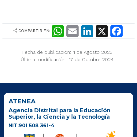
COMPARTIR EN:
W
E
L
X
F
h
m
i
a
Fecha de publicación
1 de Agosto 2023
a
a
n
c
Última modificación
17 de Octubre 2024
t
i
k
e
s
l
e
b
A
d
o
ATENEA
p
I
o
Agencia Distrital para la Educación
Superior, la Ciencia y la Tecnología
p
n
k
NIT:901 508 361-4