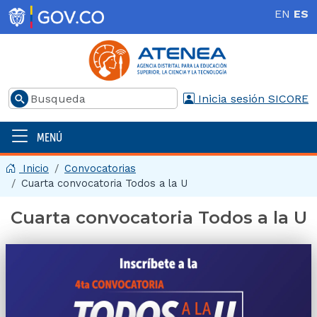
Pasar al contenido principal
EN
ES
Buscar
Inicia sesión SICORE
MENÚ
Menú principal | 2025
Inicio
Convocatorias
Cuarta convocatoria Todos a la U
Cuarta convocatoria Todos a la U